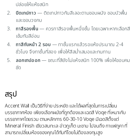
ปล่อยให้แห้งสนิท
ปิดเทปกาว
— ติดเทปกาวกันสีเลอะตามขอบผนัง ขอบบัวพื้น
และขอบวงกบ
ทาสีรองพื้น
— ควรทาสีรองพื้นหนึ่งชั้น โดยเฉพาะหากเลือกสี
เข้มทับสีอ่อน
ทาสีทับหน้า 2 รอบ
— ทาชั้นแรกแล้วรอแห้งประมาณ 2-4
ชั่วโมง จึงทาชั้นที่สอง เพื่อให้สีสม่ำเสมอและทนทาน
ลอกเทปออก
— ขณะที่สียังไม่แห้งสนิท 100% เพื่อให้ขอบคม
ชัด
สรุป
Accent Wall เป็นวิธีที่ง่าย ประหยัด และได้ผลที่สุดในการเปลี่ยน
บรรยากาศห้อง เพียงเลือกผนังที่ถูกต้องและเฉดสี Voqe ที่เหมาะกับ
บรรยากาศโดยรวม ตามหลักการ 60-30-10 Voqe มีเฉดสีตั้งแต่
Mineral Finish เขียวสนทะเล อ่าวภูเก็ต มะขาม ไปจนถึง กาแฟภูคา ที่
สามารถเปลี่ยนห้องของคุณได้ทันทีโดยไม่ต้องลงทุนสูง