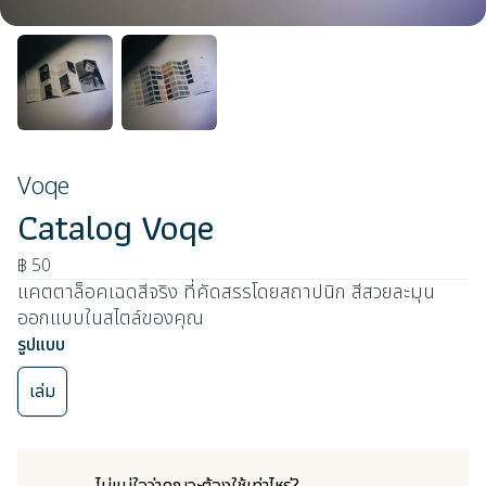
Voqe
Catalog Voqe
฿ 50
แคตตาล็อคเฉดสีจริง ที่คัดสรรโดยสถาปนิก สีสวยละมุน
ออกแบบในสไตล์ของคุณ
รูปแบบ
เล่ม