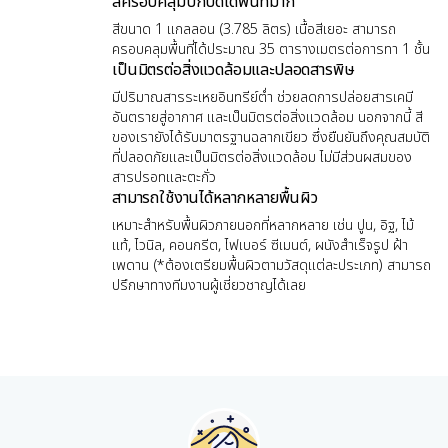
สีครอบคลุมปกปิดได้พื้นที่มาก
สีขนาด 1 แกลลอน (3.785 ลิตร) เนื้อสีเยอะ สามารถ
ครอบคลุมพื้นที่ได้ประมาณ 35 ตารางเมตรต่อการทา 1 ชั้น
เป็นมิตรต่อสิ่งแวดล้อมและปลอดสารพิษ
มีปริมาณสารระเหยอินทรีย์ต่ำ ช่วยลดการปล่อยสารเคมี
อันตรายสู่อากาศ และเป็นมิตรต่อสิ่งแวดล้อม นอกจากนี้ สี
ของเรายังได้รับมาตรฐานฉลากเขียว ซึ่งยืนยันถึงคุณสมบัติ
ที่ปลอดภัยและเป็นมิตรต่อสิ่งแวดล้อม ไม่มีส่วนผสมของ
สารปรอทและตะกั่ว
สามารถใช้งานได้หลากหลายพื้นผิว
เหมาะสำหรับพื้นผิวภายนอกที่หลากหลาย เช่น ปูน, อิฐ, ไม้
แท้, ไวนิล, คอนกรีต, ไฟเบอร์ ซีเมนต์, ผนังสำเร็จรูป ฝ้า
เพดาน (*ต้องเตรียมพื้นผิวตามวัสดุแต่ละประเภท) สามารถ
ปรึกษาทางทีมงานผู้เชี่ยวชาญได้เลย