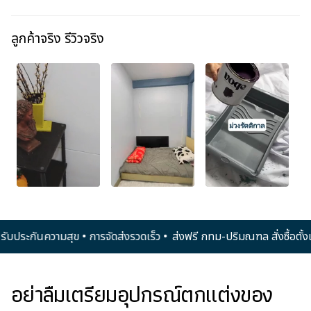
ลูกค้าจริง รีวิวจริง
ป • รับประกันความสุข • การจัดส่งรวดเร็ว •
ส่งฟรี กทม-ปริมณฑล สั่งซื้อต
อย่าลืมเตรียมอุปกรณ์ตกแต่งของ