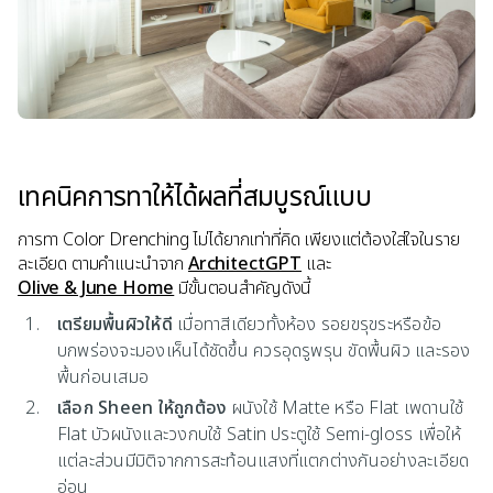
เทคนิคการทาให้ได้ผลที่สมบูรณ์แบบ
การทา Color Drenching ไม่ได้ยากเท่าที่คิด เพียงแต่ต้องใส่ใจในราย
ละเอียด ตามคำแนะนำจาก
ArchitectGPT
และ
Olive & June Home
มีขั้นตอนสำคัญดังนี้
เตรียมพื้นผิวให้ดี
เมื่อทาสีเดียวทั้งห้อง รอยขรุขระหรือข้อ
บกพร่องจะมองเห็นได้ชัดขึ้น ควรอุดรูพรุน ขัดพื้นผิว และรอง
พื้นก่อนเสมอ
เลือก Sheen ให้ถูกต้อง
ผนังใช้ Matte หรือ Flat เพดานใช้
Flat บัวผนังและวงกบใช้ Satin ประตูใช้ Semi-gloss เพื่อให้
แต่ละส่วนมีมิติจากการสะท้อนแสงที่แตกต่างกันอย่างละเอียด
อ่อน