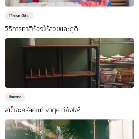
วิธีการทาสีบ้าน
วิธีการทาสีห้องให้สวยและดูดี
สีของเรา
สีน้ำอะครีลิคแท้ voqe ดียังไง?