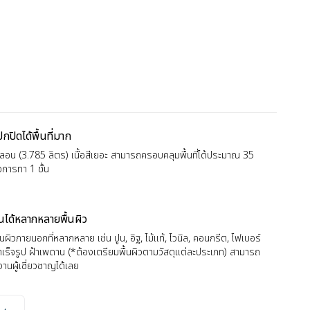
ปิดได้พื้นที่มาก
อน (3.785 ลิตร) เนื้อสีเยอะ สามารถครอบคลุมพื้นที่ได้ประมาณ 35
การทา 1 ชั้น
นได้หลากหลายพื้นผิว
นผิวภายนอกที่หลากหลาย เช่น ปูน, อิฐ, ไม้แท้, ไวนิล, คอนกรีต, ไฟเบอร์
สำเร็จรูป ฝ้าเพดาน (*ต้องเตรียมพื้นผิวตามวัสดุแต่ละประเภท) สามารถ
านผู้เชี่ยวชาญได้เลย