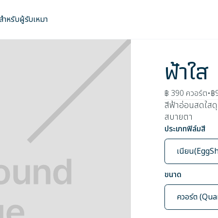
สำหรับผู้รับเหมา
ฟ้าใส
฿ 390
ควอร์ต
•
฿
สีฟ้าอ่อนสดใสดุ
สบายตา
ประเภทฟิล์มสี
เนียน(EggSh
ขนาด
ควอร์ต (Qua