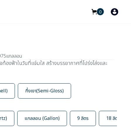
0
975
แกลลอน
จท้องฟ้าในวันที่แจ่มใส สร้างบรรยากาศที่โปร่งโล่งและ
ell)
กึ่งเงา(Semi-Gloss)
rtz)
แกลลอน (Gallon)
9 ลิตร
18 ลิตร