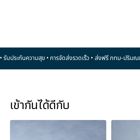
ึ้นไป • รับประกันความสุข • การจัดส่งรวดเร็ว •
ส่งฟรี กทม-ปร
เข้ากันได้ดีกับ