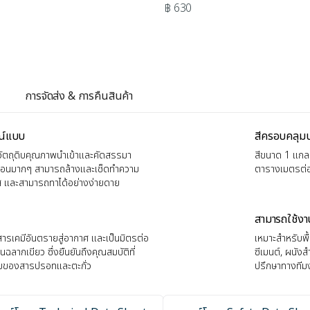
฿ 630
การจัดส่ง & การคืนสินค้า
รณ์แบบ
สีครอบคลุมปก
วัตถุดิบคุณภาพนำเข้าและคัดสรรมา
สีขนาด 1 แกลล
อ่อนมากๆ สามารถล้างและเช็ดทำความ
ตารางเมตรต่อ
ดใส และสามารถทาได้อย่างง่ายดาย
สามารถใช้งา
ารเคมีอันตรายสู่อากาศ และเป็นมิตรต่อ
เหมาะสำหรับพื้
ฉลากเขียว ซึ่งยืนยันถึงคุณสมบัติที่
ซีเมนต์, ผนัง
ผสมของสารปรอทและตะกั่ว
ปรึกษาทางทีมง