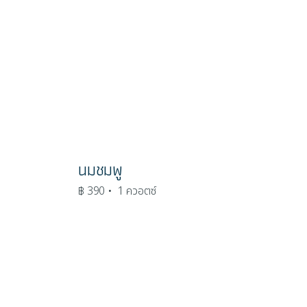
นมชมพู
฿ 390
• 1 ควอตซ์