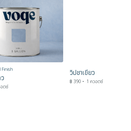
 Finish
วิปชาเขียว
าว
฿ 390
• 1 ควอตซ์
อตซ์