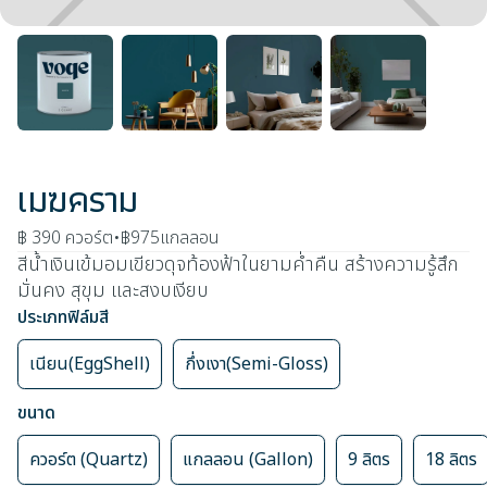
เมฆคราม
฿ 390
ควอร์ต
•
฿975
แกลลอน
สีน้ำเงินเข้มอมเขียวดุจท้องฟ้าในยามค่ำคืน สร้างความรู้สึก
มั่นคง สุขุม และสงบเงียบ
ประเภทฟิล์มสี
เนียน(EggShell)
กึ่งเงา(Semi-Gloss)
ขนาด
ควอร์ต (Quartz)
แกลลอน (Gallon)
9 ลิตร
18 ลิตร