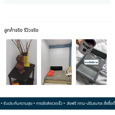
ลูกค้าจริง รีวิวจริง
นไป • รับประกันความสุข • การจัดส่งรวดเร็ว •
ส่งฟรี กทม-ปริมณฑล สั่งซื