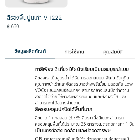
สีรองพื้นปูนเก่า V-1222
฿ 630
ข้อมูลผลิตภัณฑ์
การใช้งาน
คุณสมบัติ
ทาสีเพียง 2 เที่ยว ให้ผนังเรียบเนียนสมบูรณ์แบบ
สีของเราเป็นสูตรน้ำ ได้รับการออกแบบมาพิเศษ วัตถุดิบ
คุณภาพนำเข้าและคัดสรรมาอย่างพรีเมี่ยม ปลอดภัย Low
VOCs และมีกลิ่นอ่อนมากๆ สามารถล้างและเช็ดทำความ
สะอาดได้ง่าย ให้ผิวสัมผัสเรียบเนียนและสีสันสดใส และ
สามารถทาได้อย่างง่ายดาย
สีครอบคลุมปกปิดได้พื้นที่มาก
สีขนาด 1 แกลลอน (3.785 ลิตร) เนื้อสีเยอะ สามารถ
ครอบคลุมพื้นที่ได้ประมาณ 35 ตารางเมตรต่อการทา 1 ชั้น
เป็นมิตรต่อสิ่งแวดล้อมและปลอดสารพิษ
มีปริมาณสารระเหยอินทรีย์ต่ำ ช่วยลดการปล่อยสารเคมี